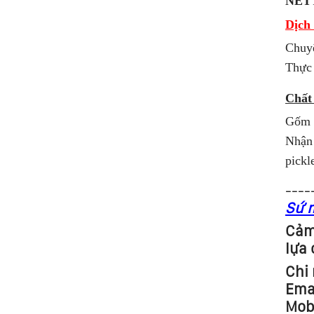
NETT
Dịch 
Chuy
Thực
Chất
Gốm ,
Nhận 
pickl
----
Sứ m
Cảm 
lựa 
Chi 
Ema
Mob