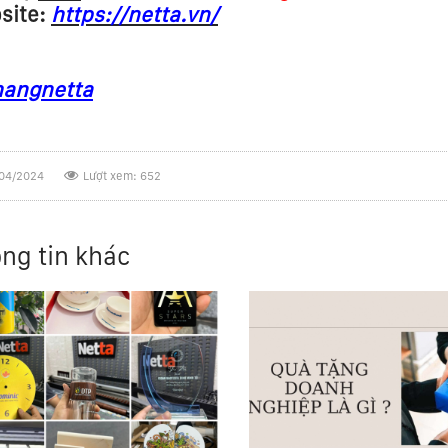
site:
https://netta.vn/
angnetta
04/2024
Lượt xem: 652
ng tin khác