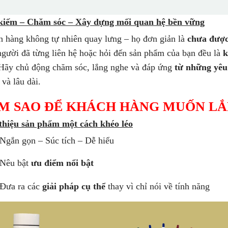
kiếm – Chăm sóc – Xây dựng mối quan hệ bền vững
 hàng không tự nhiên quay lưng – họ đơn giản là
chưa được
gười đã từng liên hệ hoặc hỏi đến sản phẩm của bạn đều là
k
Hãy chủ động chăm sóc, lắng nghe và đáp ứng
từ những yêu
 và lâu dài.
M SAO ĐỂ KHÁCH HÀNG MUỐN LẮ
thiệu sản phẩm một cách khéo léo
Ngắn gọn – Súc tích – Dễ hiểu
Nêu bật
ưu điểm nổi bật
Đưa ra các
giải pháp cụ thể
thay vì chỉ nói về tính năng