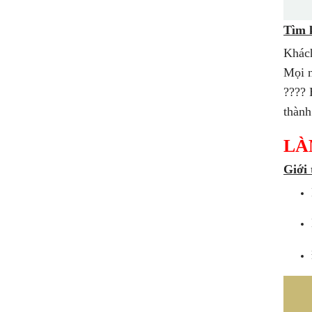
Tìm 
Khách
Mọi n
???? 
thành
LÀ
Giới 