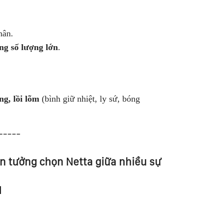
hân.
ng số lượng lớn
.
ng, lồi lõm
(bình giữ nhiệt, ly sứ, bóng
-----
in tưởng chọn Netta giữa nhiều sự
M