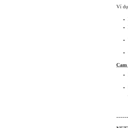
Ví dụ
Cam k
-----