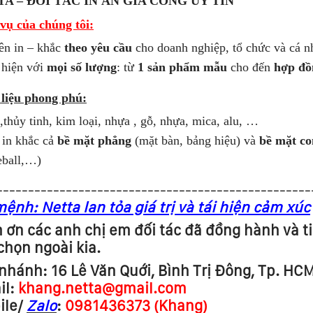
A – ĐỐI TÁC IN ẤN GIA CÔNG UY TÍN
vụ của chúng tôi:
ên in – khắc
theo yêu cầu
cho doanh nghiệp, tổ chức và cá n
 hiện với
mọi số lượng
: từ
1 sản phẩm mẫu
cho đến
hợp đồ
 liệu phong phú:
thủy tinh, kim loại, nhựa , gỗ, nhựa, mica, alu, …
in khắc cả
bề mặt phẳng
(mặt bàn, bảng hiệu) và
bề mặt co
eball,…)
--------------------------------------------------
ệnh: Netta lan tỏa giá trị và tái hiện cảm xúc
ơn các anh chị em đối tác đã đồng hành và t
chọn ngoài kia.
nhánh: 16 Lê Văn Quới, Bình Trị Đông, Tp. HC
il:
khang.netta@gmail.com
ile/
Zalo
:
0981436373 (Khang)