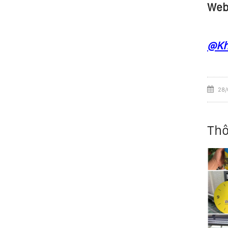
Web
@Kh
28/
Thô