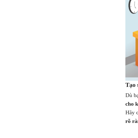
Tạo 
Dù bạ
cho k
Hãy c
rõ r