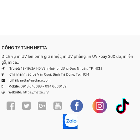
CÔNG TY TNHH NETTA
Dịch vụ in UV lên bình giữ nhiệt, in UV phẳng, in UV xoay 360 độ, in lên
gỗ, mica...
Trụ sở
: 19-19/2A Hồ Văn Huê, phường Đức Nhuận, TP. HCM
Chi nhánh
: 20 Lê Văn Quới, Bình Trị Đông, Tp. HCM
Email
: netta@nettaco.com
Mobile
:
0918 040688
-
094 6666139
Website
:
https://netta.vn/